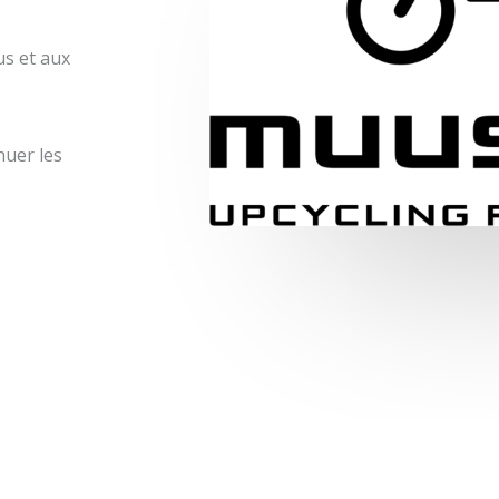
us et aux
nuer les